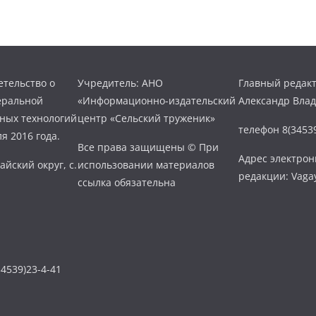
тельство о
Учредитель: АНО
Главный редакт
еральной
«Информационно-издательский
Александр Вла
нных технологий
центр «Сельский труженик»
телефон 8(34539
я 2016 года.
Все права защищены © При
Адрес электро
айский округ, с.
использовании материалов
редакции: Vaga
ссылка обязательна
4539)23-4-41