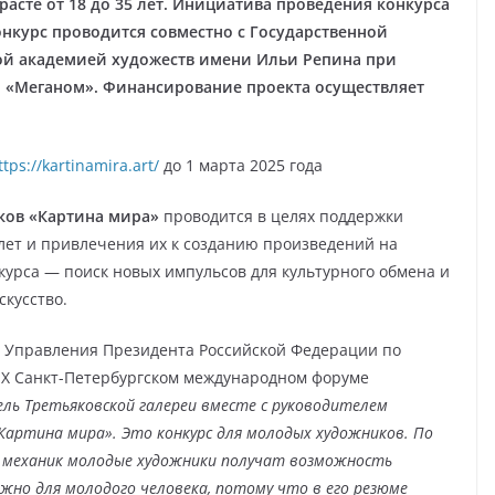
асте от 18 до 35 лет. Инициатива проведения конкурса
нкурс проводится совместно с Государственной
кой академией художеств имени Ильи Репина при
 «Меганом». Финансирование проекта осуществляет
ttps://kartinamira.art/
до 1 марта 2025 года
ков «Картина мира»
проводится в целях поддержки
 лет и привлечения их к созданию произведений на
курса — поиск новых импульсов для культурного обмена и
кусство.
к Управления Президента Российской Федерации по
а X Санкт-Петербургском международном форуме
ль Третьяковской галереи вместе с руководителем
Картина мира». Это конкурс для молодых художников. По
х механик молодые художники получат возможность
жно для молодого человека, потому что в его резюме