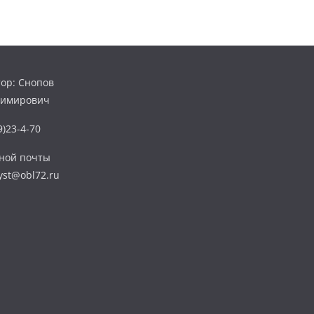
ор: Снопов
димирович
)23-4-70
нной почты
yst@obl72.ru