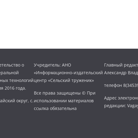
тельство о
Учредитель: АНО
Главный редакт
еральной
«Информационно-издательский
Александр Вла
нных технологий
центр «Сельский труженик»
телефон 8(34539
я 2016 года.
Все права защищены © При
Адрес электро
айский округ, с.
использовании материалов
редакции: Vaga
ссылка обязательна