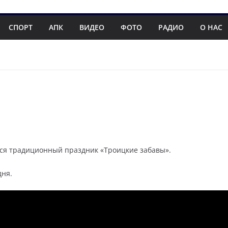
СПОРТ
АПК
ВИДЕО
ФОТО
РАДИО
О НАС
ялся традиционный праздник «Троицкие забавы».
дня.