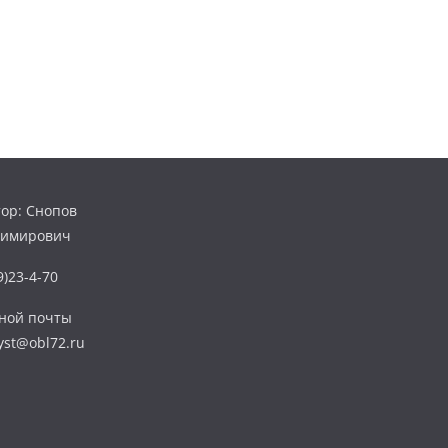
ор: Снопов
димирович
)23-4-70
нной почты
yst@obl72.ru