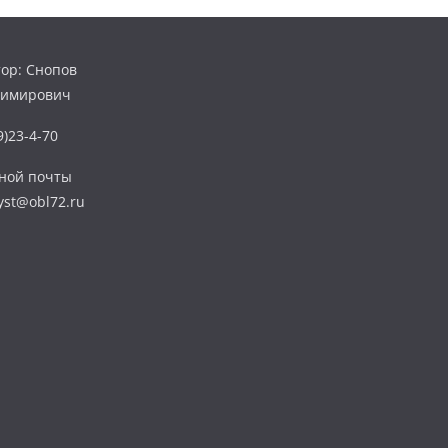
ор: Снопов
димирович
)23-4-70
нной почты
yst@obl72.ru