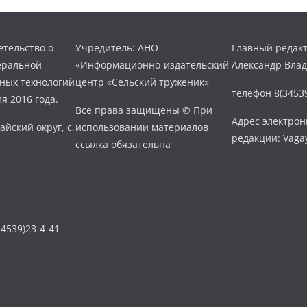
тельство о
Учредитель: АНО
Главный редакт
еральной
«Информационно-издательский
Александр Вла
нных технологий
центр «Сельский труженик»
телефон 8(34539
я 2016 года.
Все права защищены © При
Адрес электро
айский округ, с.
использовании материалов
редакции: Vaga
ссылка обязательна
4539)23-4-41