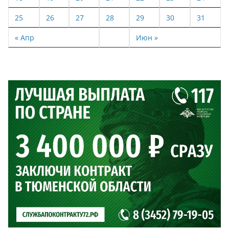
25
26
27
28
29
30
31
« Апр
Июн »