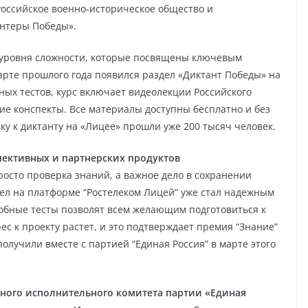
Российское военно-историческое общество и
нтеры Победы».
о уровня сложности, которые посвящены ключевым
рте прошлого года появился раздел «Диктант Победы» на
ых тестов, курс включает видеолекции Российского
ие конспекты. Все материалы доступны бесплатно и без
у к диктанту на «Лицее» прошли уже 200 тысяч человек.
пективных и партнерских продуктов
росто проверка знаний, а важное дело в сохранении
ел на платформе “Ростелеком Лицей” уже стал надежным
обные тесты позволят всем желающим подготовиться к
с к проекту растет, и это подтверждает премия “Знание”
лучили вместе с партией “Единая Россия” в марте этого
ного исполнительного комитета партии «Единая