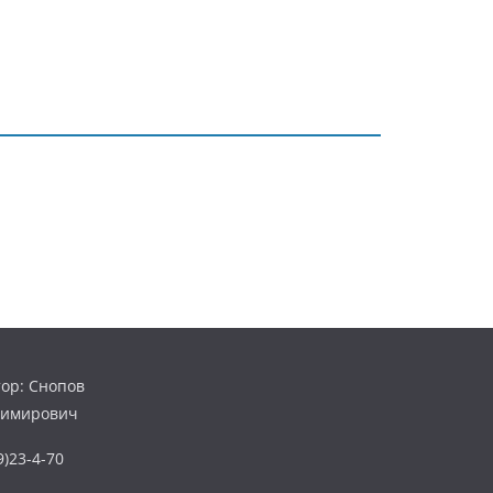
ор: Снопов
димирович
)23-4-70