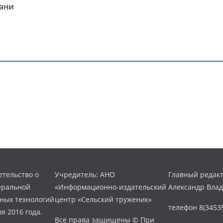
зани
тельство о
Учредитель: АНО
Главный редакт
еральной
«Информационно-издательский
Александр Вла
нных технологий
центр «Сельский труженик»
телефон 8(34539
я 2016 года.
Все права защищены © При