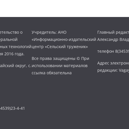
тельство о
Учредитель: АНО
Главный редакт
еральной
«Информационно-издательский
Александр Вла
нных технологий
центр «Сельский труженик»
телефон 8(34539
я 2016 года.
Все права защищены © При
Адрес электро
айский округ, с.
использовании материалов
редакции: Vaga
ссылка обязательна
4539)23-4-41