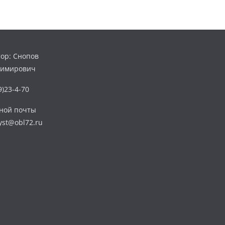
ор: Снопов
димирович
)23-4-70
нной почты
yst@obl72.ru