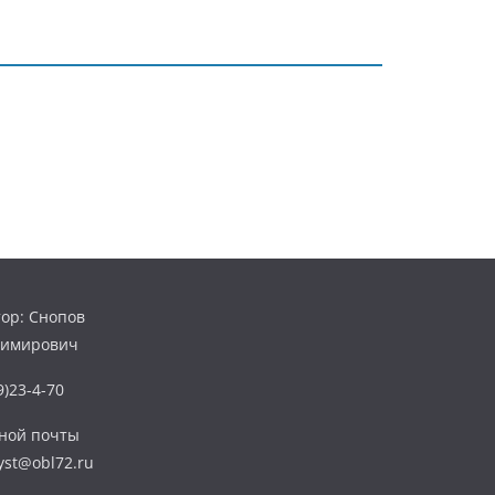
ор: Снопов
димирович
)23-4-70
нной почты
yst@obl72.ru