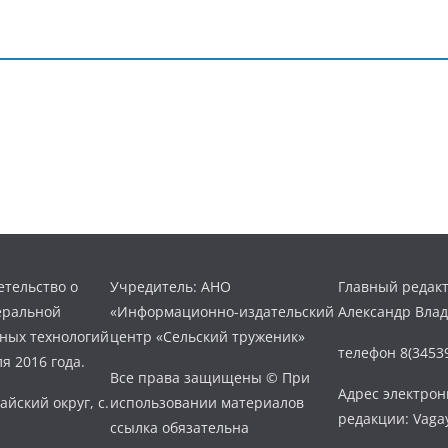
тельство о
Учредитель: АНО
Главный редакт
еральной
«Информационно-издательский
Александр Вла
нных технологий
центр «Сельский труженик»
телефон 8(34539
я 2016 года.
Все права защищены © При
Адрес электро
айский округ, с.
использовании материалов
редакции: Vaga
ссылка обязательна