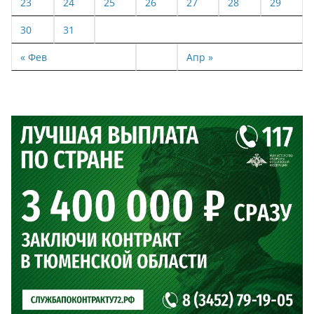
23
24
25
26
27
28
29
30
31
« Фев
Апр »