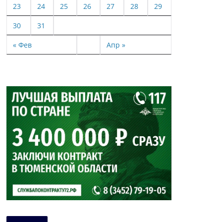
23
24
25
26
27
28
29
30
31
« Фев
Апр »