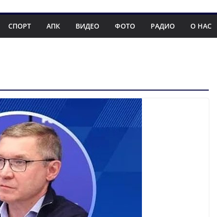
СПОРТ
АПК
ВИДЕО
ФОТО
РАДИО
О НАС