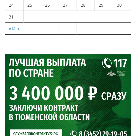
24
25
26
27
28
29
30
31
« Июл