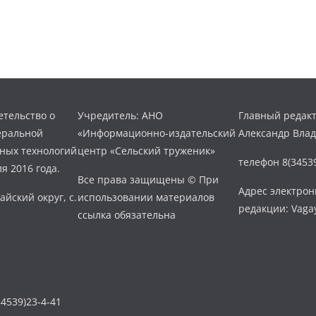
тельство о
Учредитель: АНО
Главный редакт
еральной
«Информационно-издательский
Александр Вла
нных технологий
центр «Сельский труженик»
телефон 8(34539
я 2016 года.
Все права защищены © При
Адрес электро
айский округ, с.
использовании материалов
редакции: Vaga
ссылка обязательна
4539)23-4-41