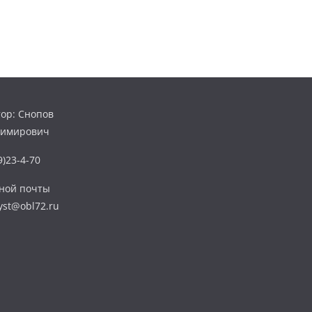
ор: Снопов
димирович
)23-4-70
нной почты
yst@obl72.ru