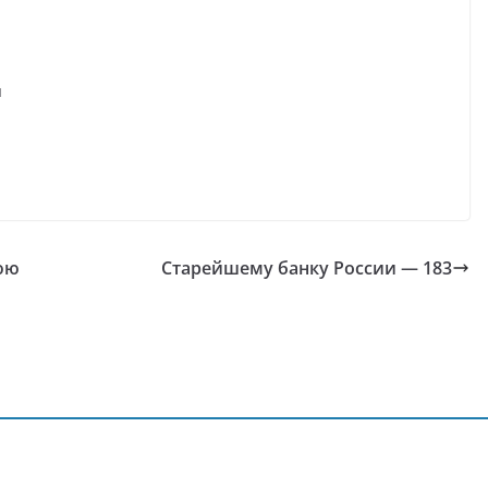
я
юю
Старейшему банку России — 183