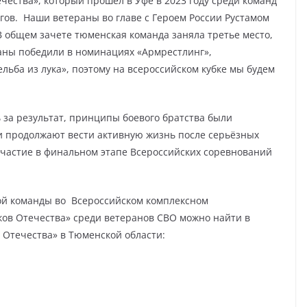
чества», который прошел в Уфе в 2023 году среди команд
гов. Наши ветераны во главе с Героем России Рустамом
 общем зачете тюменская команда заняла третье место,
аны победили в номинациях «Армрестлинг»,
льба из лука», поэтому на всероссийском кубке мы будем
.
 за результат, принципы боевого братства были
и продолжают вести активную жизнь после серьёзных
участие в финальном этапе Всероссийских соревнований
й команды во Всероссийском комплексном
ов Отечества» среди ветеранов СВО можно найти в
 Отечества» в Тюменской области: