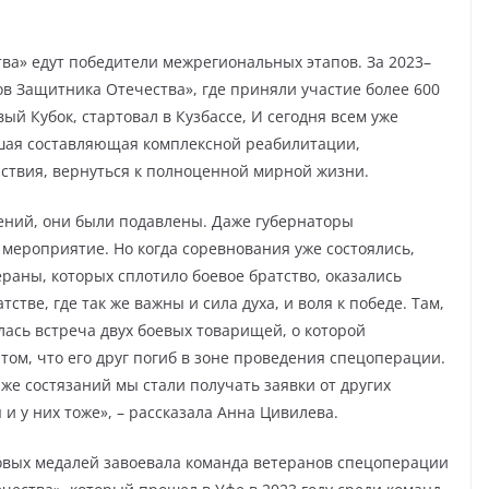
ва» едут победители межрегиональных этапов. За 2023–
ов Защитника Отечества», где приняли участие более 600
ый Кубок, стартовал в Кузбассе, И сегодня всем уже
ейшая составляющая комплексной реабилитации,
твия, вернуться к полноценной мирной жизни.
ений, они были подавлены. Даже губернаторы
 мероприятие. Но когда соревнования уже состоялись,
раны, которых сплотило боевое братство, оказались
стве, где так же важны и сила духа, и воля к победе. Там,
илась встреча двух боевых товарищей, о которой
том, что его друг погиб в зоне проведения спецоперации.
 же состязаний мы стали получать заявки от других
и у них тоже», – рассказала Анна Цивилева.
овых медалей завоевала команда ветеранов спецоперации