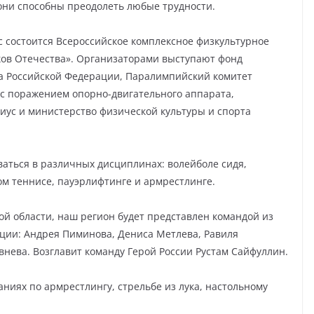
 они способны преодолеть любые трудности.
 состоится Всероссийское комплексное физкультурное
ов Отечества». Организаторами выступают фонд
а Российской Федерации, Паралимпийский комитет
 с поражением опорно-двигательного аппарата,
ус и министерство физической культуры и спорта
ваться в различных дисциплинах: волейболе сидя,
ном теннисе, пауэрлифтинге и армрестлинге.
й области, наш регион будет представлен командой из
ции: Андрея Пиминова, Дениса Метлева, Равиля
внева. Возглавит команду Герой России Рустам Сайфуллин.
ниях по армрестлингу, стрельбе из лука, настольному