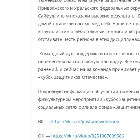
Тюменской области на «Кубке Защитников Оте
Приволжского и Уральского федеральных окру
Сайфуллиным показали высокие результаты. В
домой привезли восемь медалей. Наши ветер
«Пауэрлифтинг», «Настольный теннис» и «Стре
отстаивать честь региона в этих дисциплинах
Командный дух, поддержка и ответственность
перенесены на спортивную площадку. Все он
ранений, и сейчас наша команда принимает 
«Кубок Защитников Отечества».
Подробную информацию об участии тюменско
физкультурном мероприятии «Кубок Защитник
социальных сетях филиала фонда «Защитники
ВК —
https://vk.com/gosfondsvotmnobl
ОК —
https://ok.ru/video/8251067009586