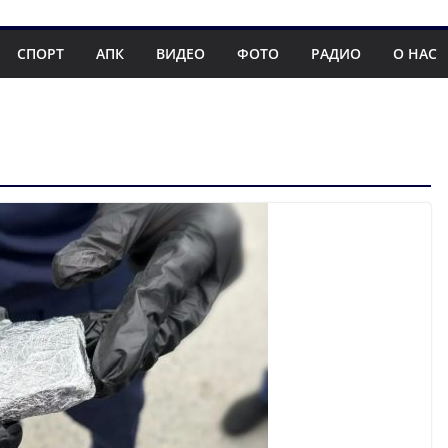
СПОРТ
АПК
ВИДЕО
ФОТО
РАДИО
О НАС