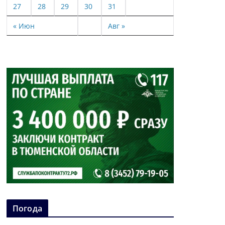
27
28
29
30
31
« Июн
Авг »
Погода