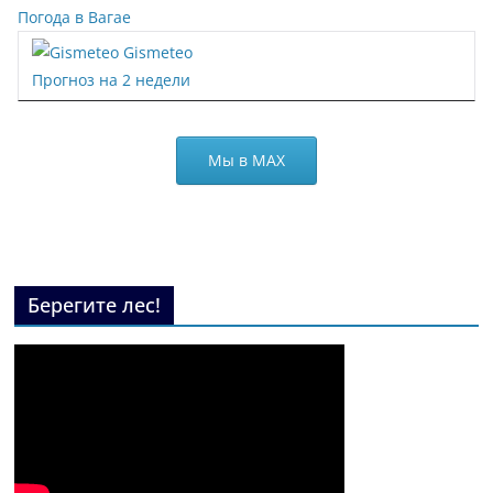
Погода в Вагае
Gismeteo
Прогноз на 2 недели
Мы в МАХ
Берегите лес!