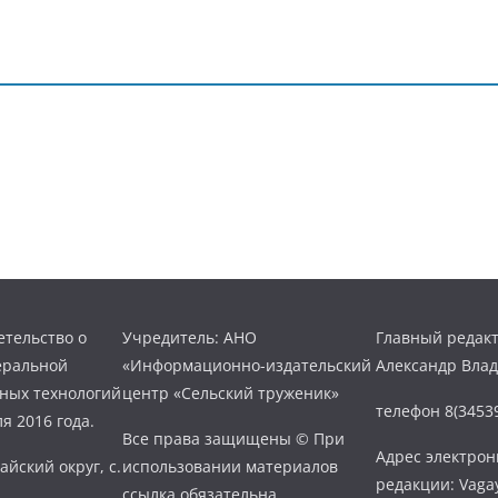
тельство о
Учредитель: АНО
Главный редакт
еральной
«Информационно-издательский
Александр Вла
нных технологий
центр «Сельский труженик»
телефон 8(34539
я 2016 года.
Все права защищены © При
Адрес электро
айский округ, с.
использовании материалов
редакции: Vaga
ссылка обязательна