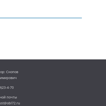
ор: Снопов
димирович
)23-4-70
нной почты
yst@obl72.ru