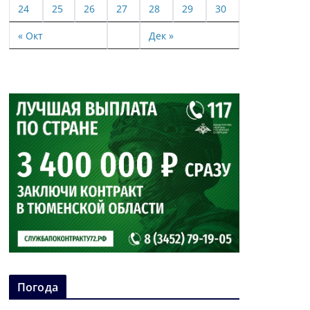
24
25
26
27
28
29
30
« Окт
Дек »
Погода