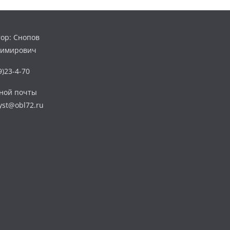
ор: Снопов
димирович
)23-4-70
нной почты
yst@obl72.ru