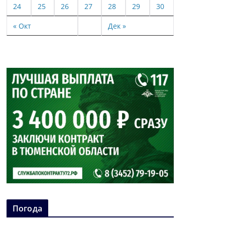
24
25
26
27
28
29
30
« Окт
Дек »
Погода