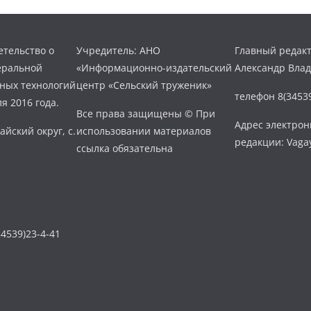
тельство о
Учредитель: АНО
Главный редакт
еральной
«Информационно-издательский
Александр Вла
нных технологий
центр «Сельский труженик»
телефон 8(34539
я 2016 года.
Все права защищены © При
Адрес электро
айский округ, с.
использовании материалов
редакции: Vaga
ссылка обязательна
4539)23-4-41