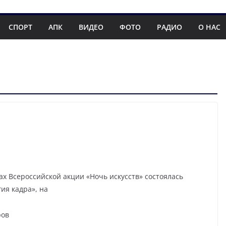
СПОРТ
АПК
ВИДЕО
ФОТО
РАДИО
О НАС
ах Всероссийской акции «Ночь искусств» состоялась
ия кадра», на
ров