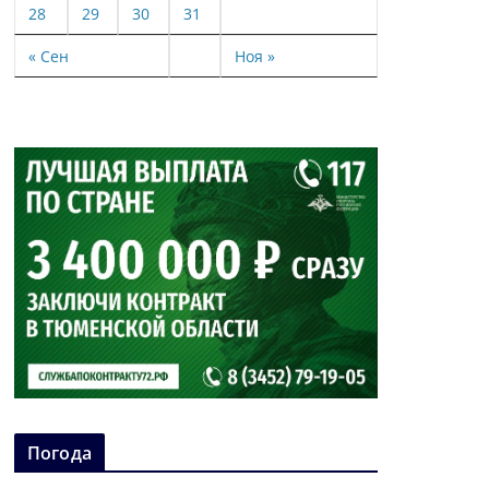
28
29
30
31
« Сен
Ноя »
Погода