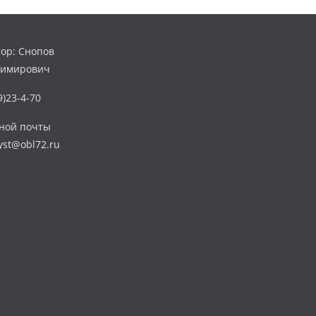
ор: Снопов
димирович
)23-4-70
нной почты
yst@obl72.ru