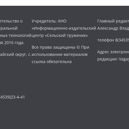
тельство о
Учредитель: АНО
Главный редакт
еральной
«Информационно-издательский
Александр Вла
нных технологий
центр «Сельский труженик»
телефон 8(34539
я 2016 года.
Все права защищены © При
Адрес электро
айский округ, с.
использовании материалов
редакции: Vaga
ссылка обязательна
4539)23-4-41