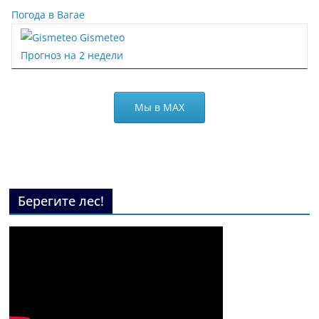
Погода в Вагае
Gismeteo
Прогноз на 2 недели
Мы в МАХ
Берегите лес!