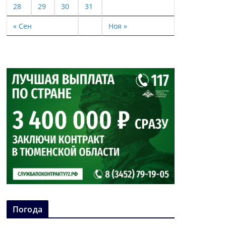
28
29
30
31
« Сен
Ноя »
Погода