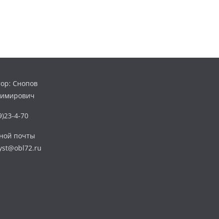
ор: Снопов
димирович
)23-4-70
нной почты
yst@obl72.ru