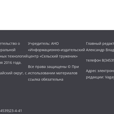
тельство о
Учредитель: АНО
Главный редакт
еральной
«Информационно-издательский
Александр Вла
нных технологий
центр «Сельский труженик»
телефон 8(34539
я 2016 года.
Все права защищены © При
Адрес электро
айский округ, с.
использовании материалов
редакции: Vaga
ссылка обязательна
4539)23-4-41