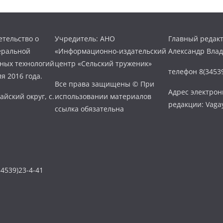
тельство о
Учредитель: АНО
Главный редакт
еральной
«Информационно-издательский
Александр Вла
нных технологий
центр «Сельский труженик»
телефон 8(34539
я 2016 года.
Все права защищены © При
Адрес электро
айский округ, с.
использовании материалов
редакции: Vaga
ссылка обязательна
4539)23-4-41