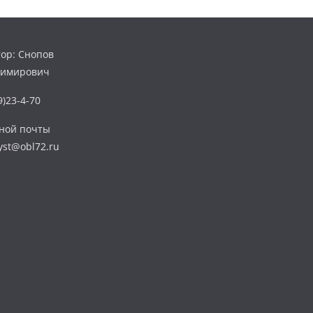
ор: Снопов
димирович
)23-4-70
нной почты
yst@obl72.ru