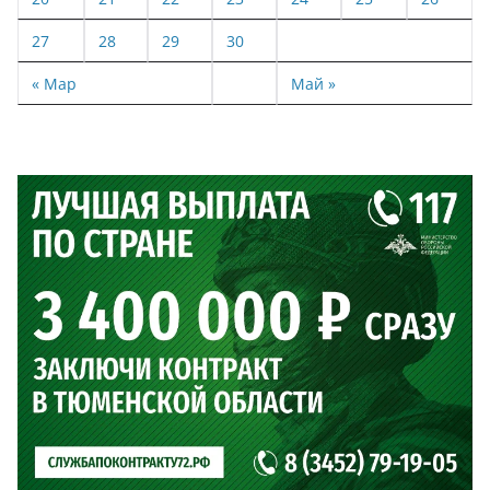
27
28
29
30
« Мар
Май »