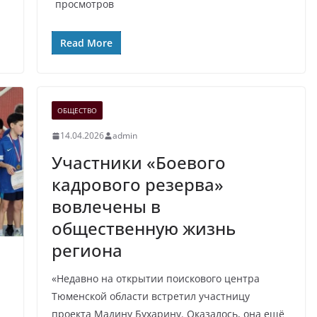
просмотров
Read More
ОБЩЕСТВО
14.04.2026
admin
Участники «Боевого
кадрового резерва»
вовлечены в
общественную жизнь
региона
«Недавно на открытии поискового центра
Тюменской области встретил участницу
проекта Мадину Бухарину. Оказалось, она ещё