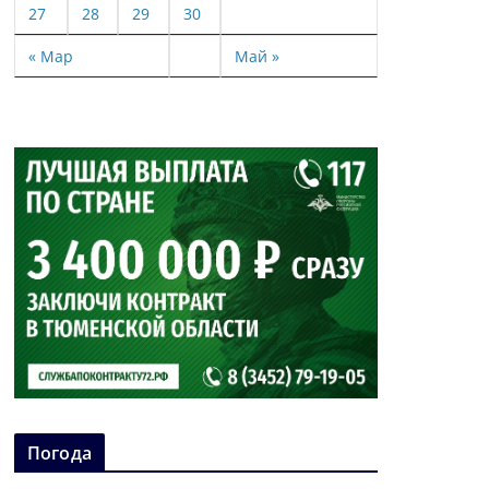
27
28
29
30
« Мар
Май »
Погода