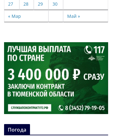
27
28
29
30
« Мар
Май »
Погода