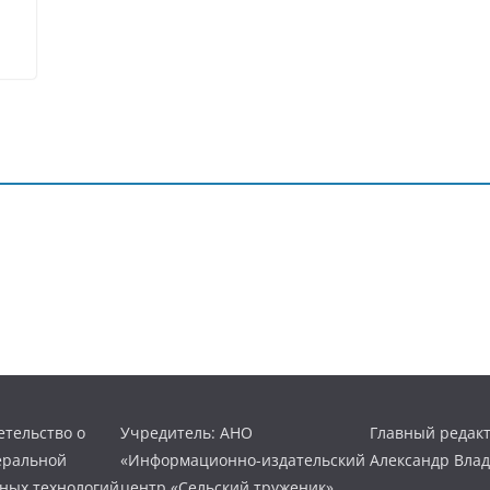
тельство о
Учредитель: АНО
Главный редакт
еральной
«Информационно-издательский
Александр Вла
нных технологий
центр «Сельский труженик»