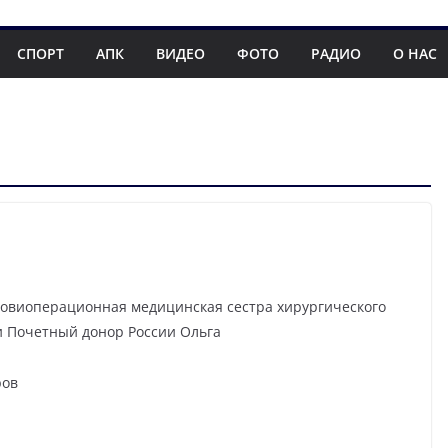
СПОРТ
АПК
ВИДЕО
ФОТО
РАДИО
О НАС
ровиоперационная медицинская сестра хирургического
 и Почетный донор России Ольга
ров