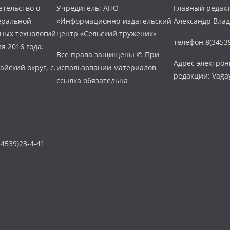
тельство о
Учредитель: АНО
Главный редакт
еральной
«Информационно-издательский
Александр Вла
нных технологий
центр «Сельский труженик»
телефон 8(34539
я 2016 года.
Все права защищены © При
Адрес электро
айский округ, с.
использовании материалов
редакции: Vaga
ссылка обязательна
4539)23-4-41