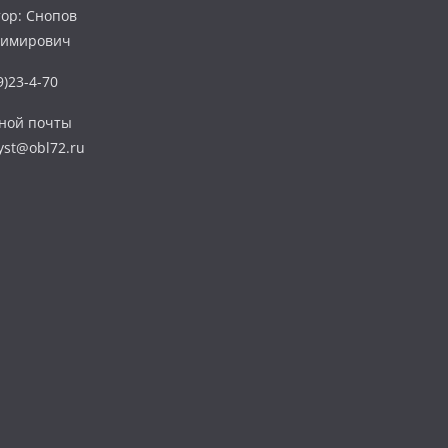
ор: Снопов
димирович
)23-4-70
нной почты
yst@obl72.ru