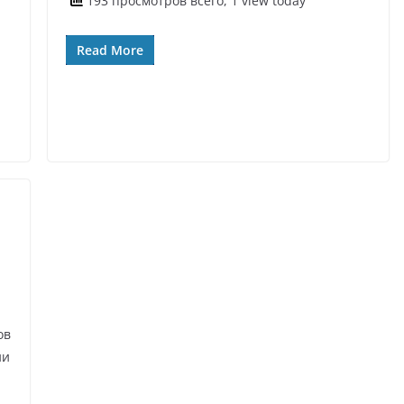
193 просмотров всего, 1 view today
Read More
ов
ии