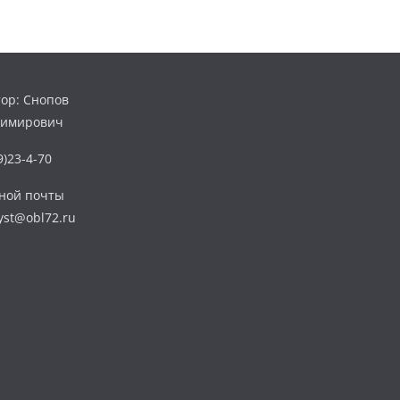
ор: Снопов
димирович
)23-4-70
нной почты
yst@obl72.ru