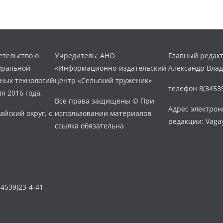
тельство о
Учредитель: АНО
Главный редакт
еральной
«Информационно-издательский
Александр Вла
нных технологий
центр «Сельский труженик»
телефон 8(34539
я 2016 года.
Все права защищены © При
Адрес электро
айский округ, с.
использовании материалов
редакции: Vaga
ссылка обязательна
4539)23-4-41