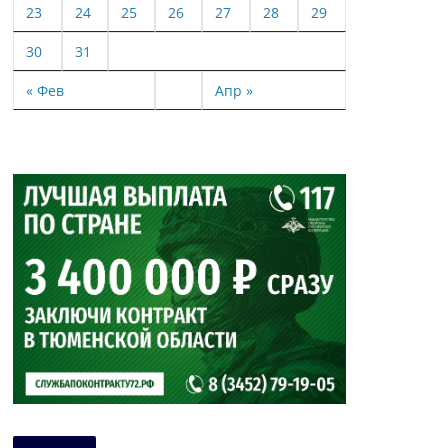
23
24
25
26
27
28
29
30
31
« Фев
Апр »