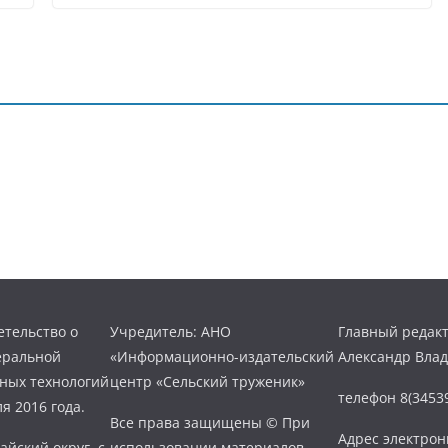
тельство о
Учредитель: АНО
Главный редакт
еральной
«Информационно-издательский
Александр Вла
нных технологий
центр «Сельский труженик»
телефон 8(34539
я 2016 года.
Все права защищены © При
Адрес электро
айский округ, с.
использовании материалов