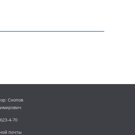
ор: Снопов
димирович
)23-4-70
нной почты