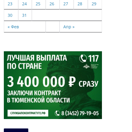
23
24
25
26
27
28
29
30
31
« Фев
Апр »