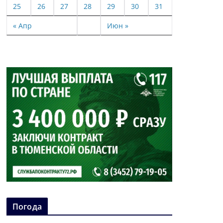
25
26
27
28
29
30
31
« Апр
Июн »
Погода