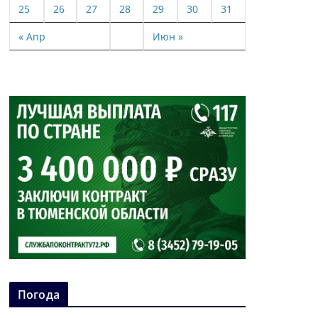
25
26
27
28
29
30
31
« Апр
Июн »
Погода