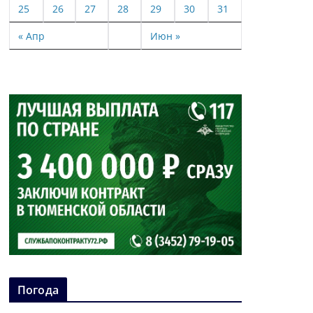
25
26
27
28
29
30
31
« Апр
Июн »
Погода