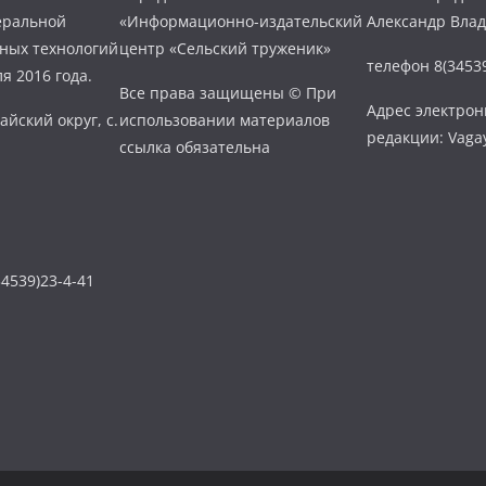
еральной
«Информационно-издательский
Александр Вла
нных технологий
центр «Сельский труженик»
телефон 8(34539
я 2016 года.
Все права защищены © При
Адрес электро
айский округ, с.
использовании материалов
редакции: Vaga
ссылка обязательна
4539)23-4-41