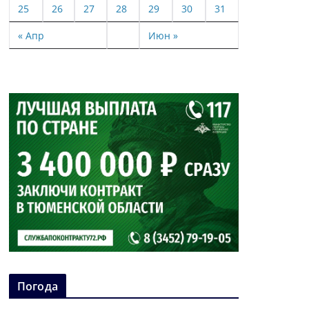
25
26
27
28
29
30
31
« Апр
Июн »
Погода