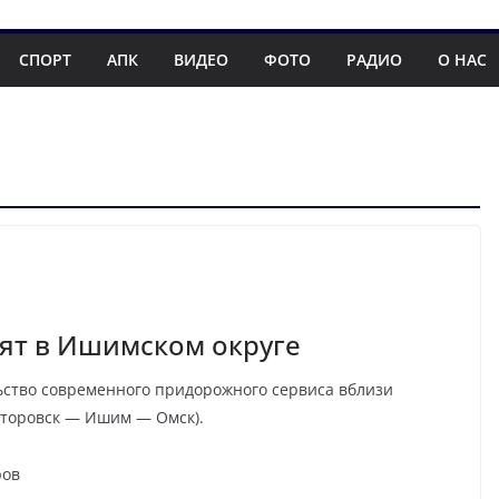
СПОРТ
АПК
ВИДЕО
ФОТО
РАДИО
О НАС
ят в Ишимском округе
ьство современного придорожного сервиса вблизи
уторовск — Ишим — Омск).
ров