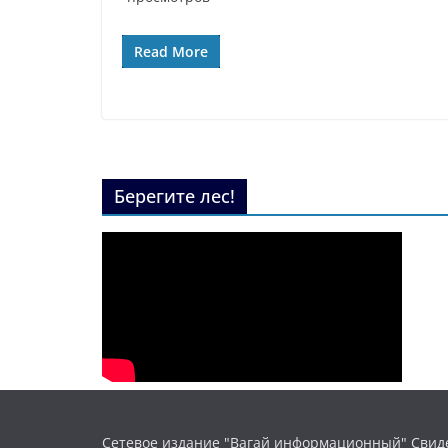
Read More
Берегите лес!
Сетевое издание "Вагай информационный" Свиде