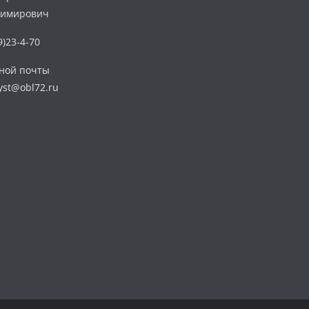
димирович
)23-4-70
нной почты
yst@obl72.ru