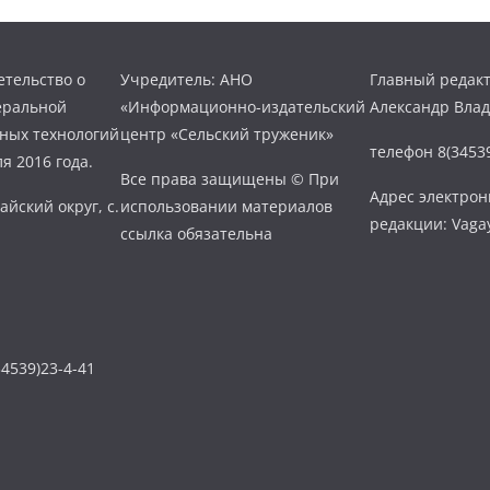
тельство о
Учредитель: АНО
Главный редакт
еральной
«Информационно-издательский
Александр Вла
нных технологий
центр «Сельский труженик»
телефон 8(34539
я 2016 года.
Все права защищены © При
Адрес электро
айский округ, с.
использовании материалов
редакции: Vaga
ссылка обязательна
4539)23-4-41