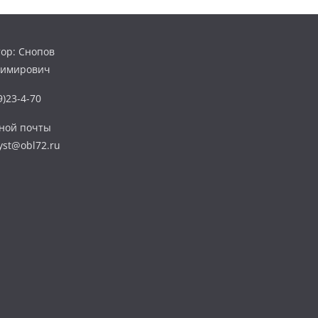
ор: Снопов
димирович
)23-4-70
нной почты
yst@obl72.ru