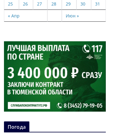
25
26
27
28
29
30
31
« Апр
Июн »
Погода