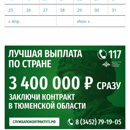
25
26
27
28
29
30
31
« Апр
Июн »