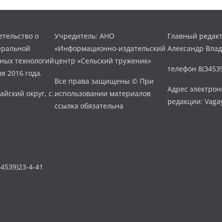
тельство о
Учредитель: АНО
Главный редакт
еральной
«Информационно-издательский
Александр Вла
нных технологий
центр «Сельский труженик»
телефон 8(34539
я 2016 года.
Все права защищены © При
Адрес электро
айский округ, с.
использовании материалов
редакции: Vaga
ссылка обязательна
4539)23-4-41