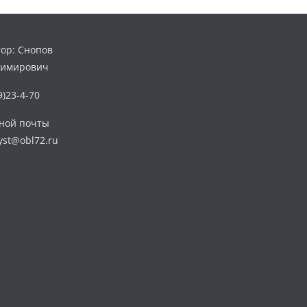
ор: Снопов
димирович
)23-4-70
нной почты
yst@obl72.ru