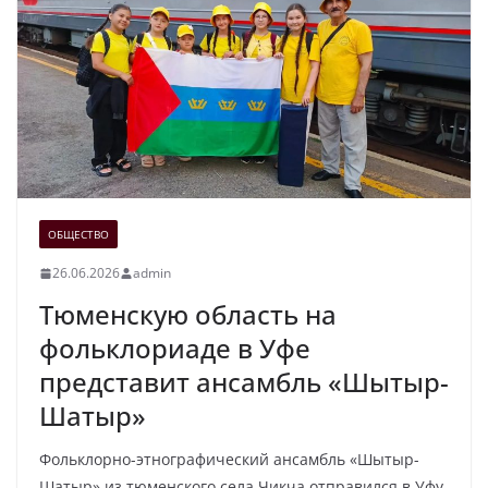
ОБЩЕСТВО
26.06.2026
admin
Тюменскую область на
фольклориаде в Уфе
представит ансамбль «Шытыр-
Шатыр»
Фольклорно-этнографический ансамбль «Шытыр-
Шатыр» из тюменского села Чикча отправился в Уфу