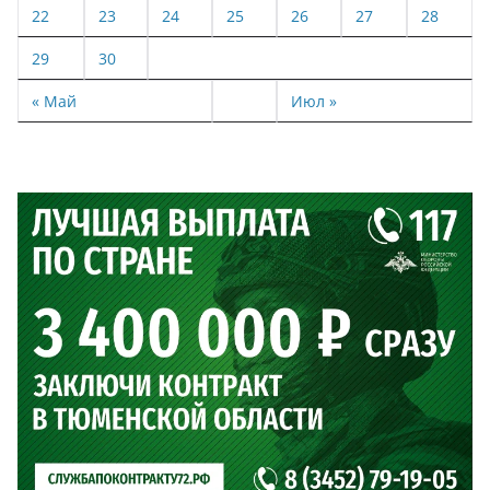
22
23
24
25
26
27
28
29
30
« Май
Июл »