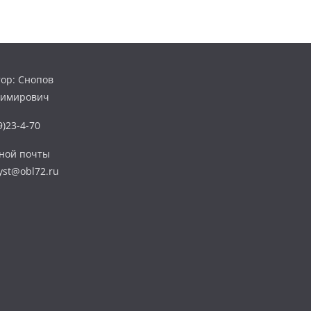
ор: Снопов
димирович
)23-4-70
нной почты
yst@obl72.ru