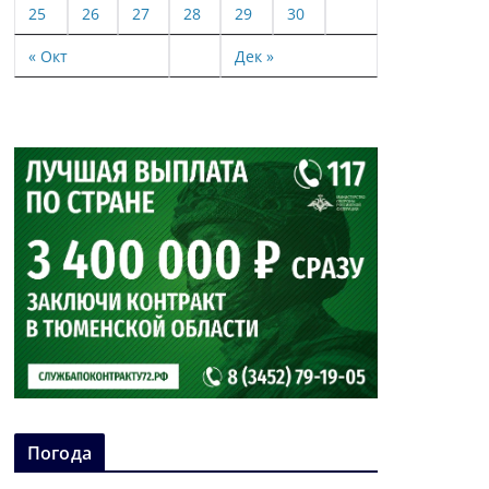
25
26
27
28
29
30
« Окт
Дек »
Погода