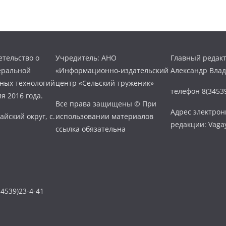
тельство о
Учредитель: АНО
Главный редакт
еральной
«Информационно-издательский
Александр Вла
нных технологий
центр «Сельский труженик»
телефон 8(34539
я 2016 года.
Все права защищены © При
Адрес электро
айский округ, с.
использовании материалов
редакции: Vaga
ссылка обязательна
4539)23-4-41