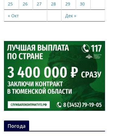
25
26
27
28
29
30
« Окт
Дек »
Погода