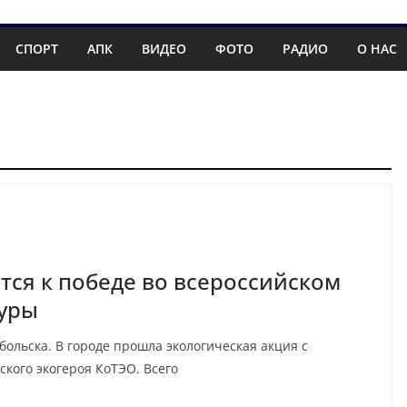
СПОРТ
АПК
ВИДЕО
ФОТО
РАДИО
О НАС
тся к победе во всероссийском
туры
ольска. В городе прошла экологическая акция с
кого экогероя КоТЭО. Всего