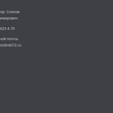
ор: Снопов
димирович
)23-4-70
нной почты
yst@obl72.ru