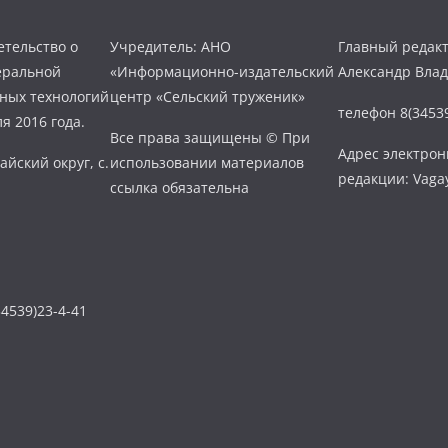
тельство о
Учредитель: АНО
Главный редакт
еральной
«Информационно-издательский
Александр Вла
нных технологий
центр «Сельский труженик»
телефон 8(34539
я 2016 года.
Все права защищены © При
Адрес электро
айский округ, с.
использовании материалов
редакции: Vaga
ссылка обязательна
4539)23-4-41