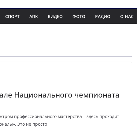
СПОРТ
АПК
ВИДЕО
ФОТО
РАДИО
О НАС
нале Национального чемпионата
ентром профессионального мастерства – здесь проходит
налы». Это не просто