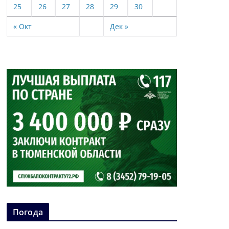
25
26
27
28
29
30
« Окт
Дек »
Погода