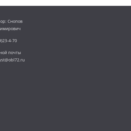
ор: Снопов
димирович
)23-4-70
нной почты
yst@obl72.ru