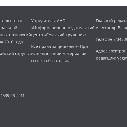
тельство о
Учредитель: АНО
Главный редакт
еральной
«Информационно-издательский
Александр Вла
нных технологий
центр «Сельский труженик»
телефон 8(34539
я 2016 года.
Все права защищены © При
Адрес электро
айский округ, с.
использовании материалов
редакции: Vaga
ссылка обязательна
4539)23-4-41