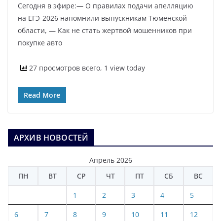
Сегодня в эфире:— О правилах подачи апелляцию
на ЕГЭ-2026 напомнили выпускникам Тюменской
области, — Как не стать жертвой мошенников при
покупке авто
27 просмотров всего, 1 view today
Read More
АРХИВ НОВОСТЕЙ
Апрель 2026
ПН
ВТ
СР
ЧТ
ПТ
СБ
ВС
1
2
3
4
5
6
7
8
9
10
11
12