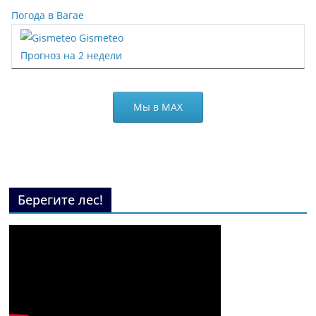
Погода в Вагае
Gismeteo
Прогноз на 2 недели
Мы в МАХ
Берегите лес!