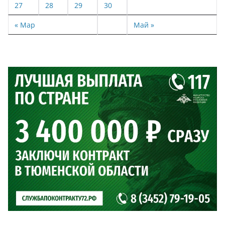
27
28
29
30
« Мар
Май »